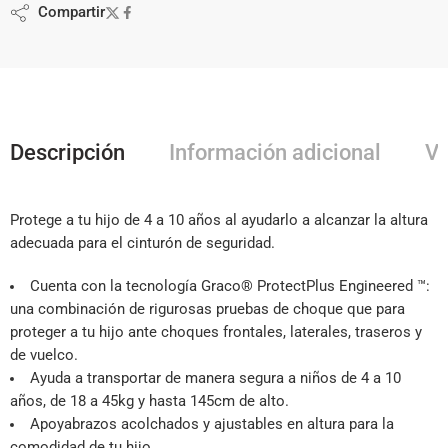
Compartir
Descripción
Información adicional
Va
Protege a tu hijo de 4 a 10 años al ayudarlo a alcanzar la altura
adecuada para el cinturón de seguridad.
Cuenta con la tecnología Graco® ProtectPlus Engineered ™:
una combinación de rigurosas pruebas de choque que para
proteger a tu hijo ante choques frontales, laterales, traseros y
de vuelco.
Ayuda a transportar de manera segura a niños de 4 a 10
años, de 18 a 45kg y hasta 145cm de alto.
Apoyabrazos acolchados y ajustables en altura para la
comodidad de tu hijo.