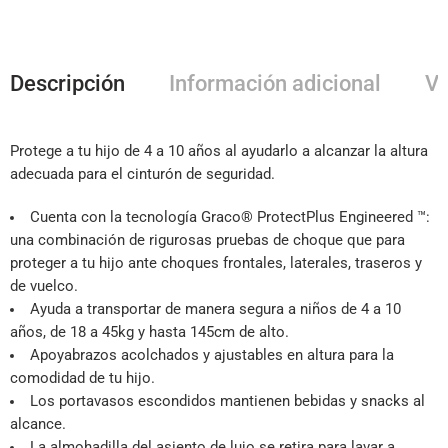
Descripción
Información adicional
Va
Protege a tu hijo de 4 a 10 años al ayudarlo a alcanzar la altura
adecuada para el cinturón de seguridad.
Cuenta con la tecnología Graco® ProtectPlus Engineered ™:
una combinación de rigurosas pruebas de choque que para
proteger a tu hijo ante choques frontales, laterales, traseros y
de vuelco.
Ayuda a transportar de manera segura a niños de 4 a 10
años, de 18 a 45kg y hasta 145cm de alto.
Apoyabrazos acolchados y ajustables en altura para la
comodidad de tu hijo.
Los portavasos escondidos mantienen bebidas y snacks al
alcance.
La almohadilla del asiento de lujo se retira para lavar a