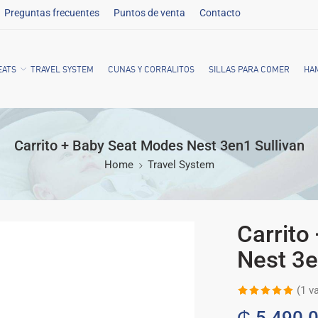
Preguntas frecuentes
Puntos de venta
Contacto
EATS
TRAVEL SYSTEM
CUNAS Y CORRALITOS
SILLAS PARA COMER
HA
Carrito + Baby Seat Modes Nest 3en1 Sullivan
Home
Travel System
Carrito
Nest 3e
(
1
va
Valorado
1