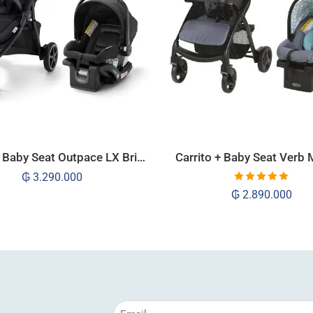
Carrito + Baby Seat Outpace LX Briggs
Carrito + Baby Seat Verb 
₲
3.290.000
Valorado
₲
2.890.000
con
5.00
de
5