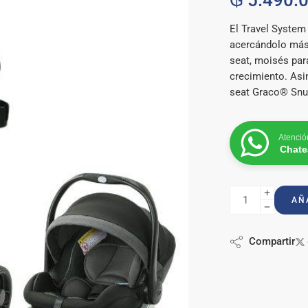
₲
5.490.
con
5.00
de
5 en base a
El Travel System
valoración
acercándolo más 
de un
seat, moisés par
cliente
crecimiento. Asim
seat Graco® Snu
Atención
Chate
AÑ
Compartir