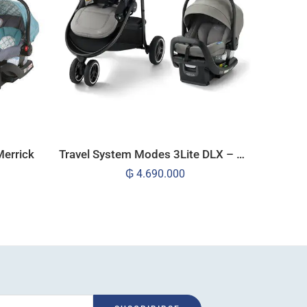
Merrick
Travel System Modes 3Lite DLX – West Point
₲
4.690.000